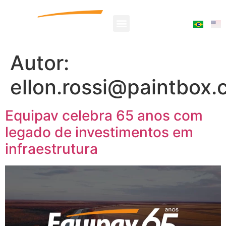
Autor:
ellon.rossi@paintbox.
Equipav celebra 65 anos com
legado de investimentos em
infraestrutura